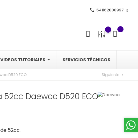
phone
541162800997
VIDEOS TUTORIALES
SERVICIOS TÉCNICOS
Siguiente
woo D520 ECO
chevron_right
a 52cc Daewoo D520 ECO
de 52cc.