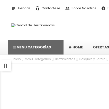
Tiendas
Contactese
Sobre Nosotros
P
store
headset_mic
people
help
MENU CATEGORÍAS
HOME
OFERTAS
Inicio
Menú Categorías
Herramientas
Bosques y Jardín