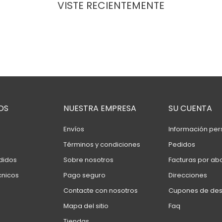
VISTE RECIENTEMENTE
OS
NUESTRA EMPRESA
SU CUENTA
Envíos
Información per
Términos y condiciones
Pedidos
didos
Sobre nosotros
Facturas por ab
cnicos
Pago seguro
Direcciones
Contacte con nosotros
Cupones de de
Mapa del sitio
Faq
Tiendas