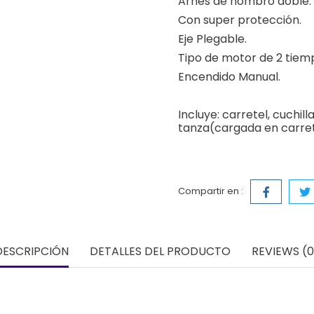
Arnes de hombro doble.
Con super protección.
Eje Plegable.
Tipo de motor de 2 tiemp
Encendido Manual.
Incluye: carretel, cuchilla
tanza(cargada en carret
Compartir en :
DESCRIPCIÓN
DETALLES DEL PRODUCTO
REVIEWS (0