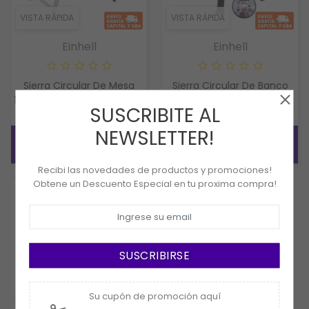
VISTA RÁPIDA
VISTA RÁPIDA
Einhell
Einhell
Sierra Circular De Mesa
Sierra Circular De Banco
1500W Einhell TE-CC 250 UF
Einhell TC-TS 2225
SUSCRIBITE AL
NEWSLETTER!
COMPRAR
COMPRAR
Recibi las novedades de productos y promociones!
Obtene un Descuento Especial en tu proxima compra!
SUSCRIBIRSE
Su cupón de promoción aquí
VISTA RÁPIDA