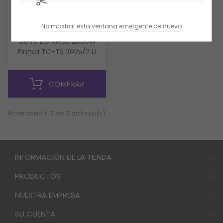
Einhell
No mostrar esta ventana emergente de nuevo
Sierra De Mesa 2000W
Einhell TC-TS 2025/2 U
COMPRAR
Mostrando 1-3 de 3 artículo(s)
INFORMACIÓN DE LA TIENDA
PRODUCTOS
NUESTRA EMPRESA
SU CUENTA