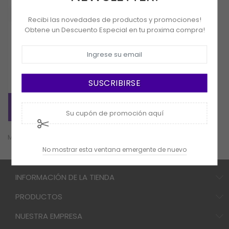
VISTA RÁPIDA
Recibi las novedades de productos y promociones!
Obtene un Descuento Especial en tu proxima compra!
Einhell
Mezclador Inalambrico 18v
Einhell TE-MX 18 LI-SOLO
SUSCRIBIRSE
COMPRAR
Su cupón de promoción aquí
Mostrando 1-1 de 1 artículo(s)
No mostrar esta ventana emergente de nuevo
INFORMACIÓN DE LA TIENDA
PRODUCTOS
NUESTRA EMPRESA