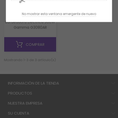
Gamma
No mostrar esta ventana emergente de nuevo
Bordeadora Eléctrica 500W
Gamma G3080AR
COMPRAR
Mostrando 1-3 de 3 artículo(s)
INFORMACIÓN DE LA TIENDA
PRODUCTOS
NUESTRA EMPRESA
SU CUENTA