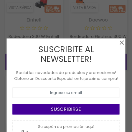
VISTA RÁPIDA
VISTA RÁPIDA
Einhell
Daewoo
Bodeadora 300 W Einhell
Bordeadora Eléctrica 300 W
GC-ET 3023
Daewoo DAT300
SUSCRIBITE AL
NEWSLETTER!
COMPRAR
COMPRAR
Recibi las novedades de productos y promociones!
Obtene un Descuento Especial en tu proxima compra!
SUSCRIBIRSE
Su cupón de promoción aquí
VISTA RÁPIDA