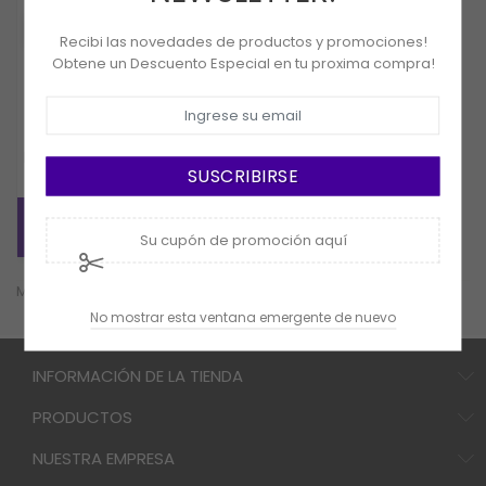
VISTA RÁPIDA
Recibi las novedades de productos y promociones!
Obtene un Descuento Especial en tu proxima compra!
Einhell
Desmalezadora
Motoguadaña Inalambrica
SUSCRIBIRSE
Einhell Agillo
COMPRAR
Su cupón de promoción aquí
Mostrando 1-1 de 1 artículo(s)
No mostrar esta ventana emergente de nuevo
INFORMACIÓN DE LA TIENDA
PRODUCTOS
NUESTRA EMPRESA