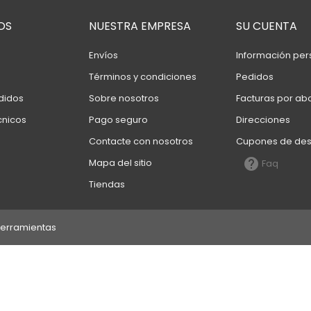
OS
NUESTRA EMPRESA
SU CUENTA
Envíos
Información per
Términos y condiciones
Pedidos
didos
Sobre nosotros
Facturas por ab
cnicos
Pago seguro
Direcciones
Contacte con nosotros
Cupones de de

Mapa del sitio
Faq
Tiendas
Herramientas