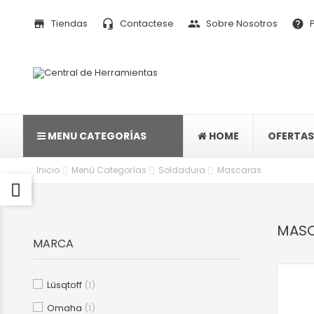
Tiendas
Contactese
Sobre Nosotros
P
store
headset_mic
people
help
MENU CATEGORÍAS
HOME
OFERTAS
Inicio
Menú Categorías
Soldadura
Mascaras
MAS
MARCA
Lüsqtoff
(1)
Omaha
(1)