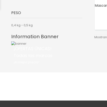
Mascara
PESO
0,4 kg - 0,5 kg
Information Banner
Mostrand
¡OFERTAS ÚNICAS!
Todas las marcas
¡Al mejor precio!