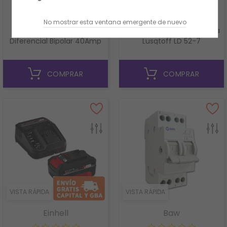
Sica
Lüsqtoff
No mostrar esta ventana emergente de nuevo
Disyuntor Interruptor
Desmalezadora 52cc Nafta
Diferencial Bipolar 40Amp
Lusqtoff LD 52-7
Sica
COMPRAR
COMPRAR
VISTA RÁPIDA
VISTA RÁPIDA
Einhell
Baw