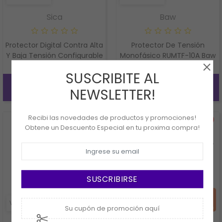
Sica
Baw
Protector Digital Contra Alta
Protector De Tensión
Y Baja Tensión Configurable
Monofásico RUMTF-10A Baw
Sica 789033
SUSCRIBITE AL
COMPRAR
COMPRAR
NEWSLETTER!
Recibi las novedades de productos y promociones!
Obtene un Descuento Especial en tu proxima compra!
SUSCRIBIRSE
VISTA RÁPIDA
VISTA RÁPIDA
Su cupón de promoción aquí