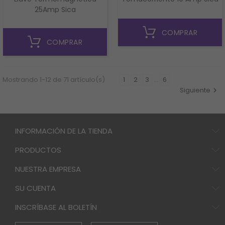
25Amp Sica
COMPRAR
COMPRAR
Mostrando 1-12 de 71 artículo(s)
1
2
3
…
6
Siguiente

INFORMACIÓN DE LA TIENDA
PRODUCTOS
NUESTRA EMPRESA
SU CUENTA
INSCRÍBASE AL BOLETÍN